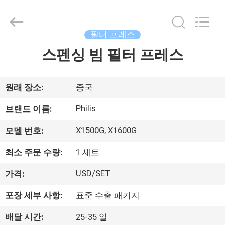
2014
-
2026
Hangzhou
Philis
필터 프레스
Filter
Technology
Co.,
스펜싱 빔 필터 프레스
집
Ltd..
All
Rights
Reserved.
제
원래 장소:
중국
품
Philis
브랜드 이름:
X1500G, X1600G
모델 번호:
회
최소 주문 수량:
1 세트
사
USD/SET
가격:
소
포장 세부 사항:
표준 수출 패키지
개
배달 시간:
25-35 일