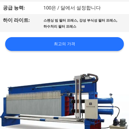
공
공급 능력:
100은 / 달에서 설정합니다
장
,
,
하이 라이트:
스펜싱 빔 필터 프레스
강성 부식성 필터 프레스
하수처리 필터 프레스
견
학
최고의 가격
품
질
관
리
문