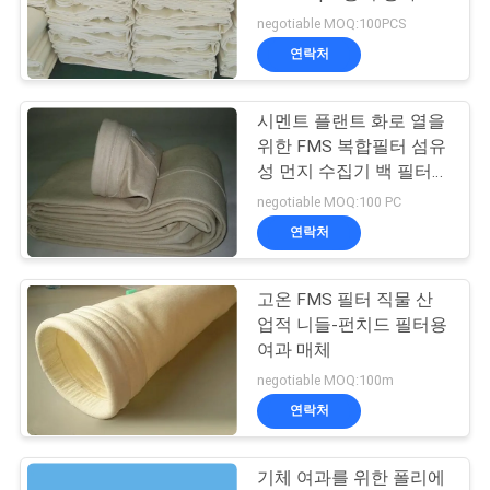
의
터 주머니 흡진기 에어백
negotiable MOQ:100PCS
하
연락처
92
기
시멘트 플랜트 화로 열을
산업용 필터 가방
위한 FMS 복합필터 섬유
조
성 먼지 수집기 백 필터
천
회
negotiable MOQ:100 PC
연락처
를
요
고온 FMS 필터 직물 산
44
업적 니들-펀치드 필터용
청
여과 매체
마이크론 필터 메쉬
하
negotiable MOQ:100m
연락처
다
기체 여과를 위한 폴리에