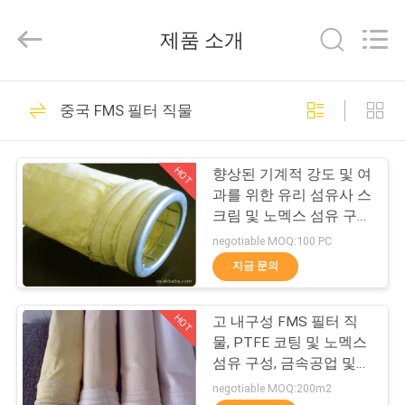
2014
-
2026
제품 소개
Hangzhou
Philis
Filter
Technology
Co.,
집
48
Ltd..
중국 FMS 필터 직물
All
Rights
Reserved.
먼지 휠터 직물
제
HOT
향상된 기계적 강도 및 여
품
과를 위한 유리 섬유사 스
크림 및 노멕스 섬유 구성
의 FMS 필터 천
negotiable MOQ:100 PC
회
지금 문의
23
사
HOT
고 내구성 FMS 필터 직
소
유리 섬유 직포
물, PTFE 코팅 및 노멕스
개
섬유 구성, 금속공업 및
화학 산업에 적합
negotiable MOQ:200m2