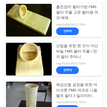
흡진장치 필터가방 FMS
24
필터 직물 고온 필터용 여
과 매체
직물 필터 직물
negotiable MOQ:100m
연락처
산업을 위한 짠 것이 아닌
바늘 FMS 필터 직물 / 먼
지 필터 주머니
13
negotiable MOQ:100m
연락처
나일론 여과포
제강선철 공장을 위한 마
이크론 FMS 여과포 니들
펠트 필터 3 밀리미터 두
께
negotiable MOQ:100m