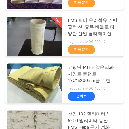
지금 문의
공
장
HOT
FMS 필터 유리섬유 기반
57
필터 천, 좋은 비율로 다
견
양한 산업 필터레이션 용
마이크론 여과포
도에 적합
학
negotiable MOQ:200m2
지금 문의
품
코팅된 PTFE 얇은막과
질
시멘트 플랜트
130*5200mm을 위한
관
13
FMS 고온 필터가방
negotiable MOQ:100 PC
필터 프레스 액세서
리
연락처
리
산업 132 밀리미터 *
문
5200 밀리미터 동안
FMS Hepa 공기 정화 필