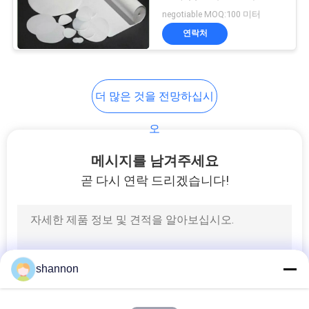
negotiable MOQ:100 미터
FMS 필터 직물
연락처
더 많은 것을 전망하십시
오
15
메시지를 남겨주세요
곧 다시 연락 드리겠습니다!
원심 분리액 펌프
shannon
15