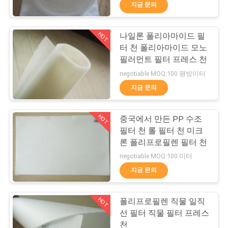
지금 문의
공
장
HOT
나일론 폴리아마이드 필
57
터 천 폴리아마이드 모노
견
필러먼트 필터 프레스 천
마이크론 여과포
학
negotiable MOQ:100 평방미터
지금 문의
품
HOT
중국에서 만든 PP 수조
질
필터 천 롤 필터 천 미크
론 폴리프로필렌 필터 천
관
13
negotiable MOQ:100 미터
필터 프레스 액세서
리
지금 문의
리
HOT
폴리프로필렌 직물 일직
문
선 필터 직물 필터 프레스
천