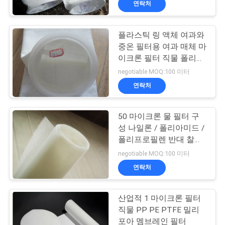
연락처
14
P84 필터 직물
플라스틱 링 액체 여과와
중온 필터용 여과 매체 마
이크론 필터 직물 폴리에
스테르 / 폴리프로필렌
negotiable MOQ:100 미터
연락처
14
50 마이크론 물 필터 구
성 나일론 / 폴리아미드 /
폴리프로필렌 반대 찰과
PPS 필터 직물
상
negotiable MOQ:100 미터
연락처
산업적 1 마이크론 필터
직물 PP PE PTFE 밀리
포아 멤브레인 필터
16