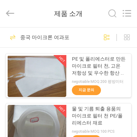
2014
-
2026
제품 소개
Hangzhou
Philis
Filter
Technology
Co.,
집
48
Ltd..
중국 마이크론 여과포
All
Rights
Reserved.
먼지 휠터 직물
제
HOT
PE 및 폴리에스터로 만든
품
마이크로 필터 천, 고온
저항성 및 우수한 항산 및
항 알칼리 특성을 특징으
negotiable MOQ:200 평방미터
회
로
지금 문의
23
사
HOT
물 및 기름 퇴출 용품의
소
유리 섬유 직포
마이크로 필터 천 PE/폴
개
리에스터 재료
negotiable MOQ:100 PCS