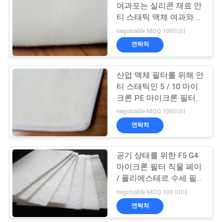
사
여과포는 실리콘 재료 안
티 스태틱 액체 여과와 교
이
21
섭을 합니다
negotiable MOQ:100미터
트
연락처
가방 필터 케이지
맵
산업 액체 필터를 위해 안
티 스태틱인 5 / 10 마이
PRIVACY
크론 PE 마이크론 필터
직물
negotiable MOQ:100미터
POLICY
연락처
16
공기 상태를 위한 F5 G4
PTFE 여과포
마이크론 필터 직물 페이
/ 폴리에스테르 수세 필
터 언론
negotiable MOQ:100 미터
연락처