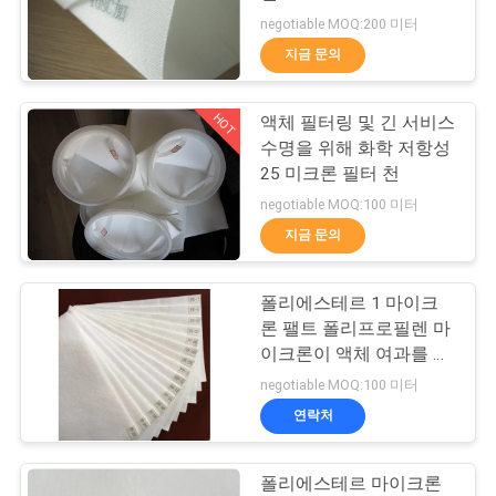
의
negotiable MOQ:200 미터
하
지금 문의
92
기
HOT
액체 필터링 및 긴 서비스
산업용 필터 가방
수명을 위해 화학 저항성
조
25 미크론 필터 천
회
negotiable MOQ:100 미터
지금 문의
를
요
폴리에스테르 1 마이크
44
론 팰트 폴리프로필렌 마
청
이크론이 액체 여과를 더
마이크론 필터 메쉬
듬어 찾았습니다
하
negotiable MOQ:100 미터
연락처
다
폴리에스테르 마이크론