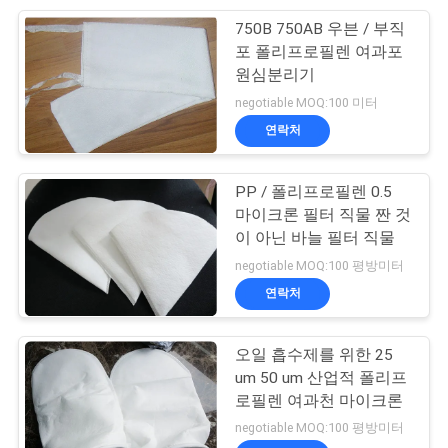
750B 750AB 우븐 / 부직
24
포 폴리프로필렌 여과포
원심분리기
직물 필터 직물
negotiable MOQ:100 미터
연락처
PP / 폴리프로필렌 0.5
마이크론 필터 직물 짠 것
이 아닌 바늘 필터 직물
13
negotiable MOQ:100 평방미터
연락처
나일론 여과포
오일 흡수제를 위한 25
um 50 um 산업적 폴리프
로필렌 여과천 마이크론
negotiable MOQ:100 평방미터