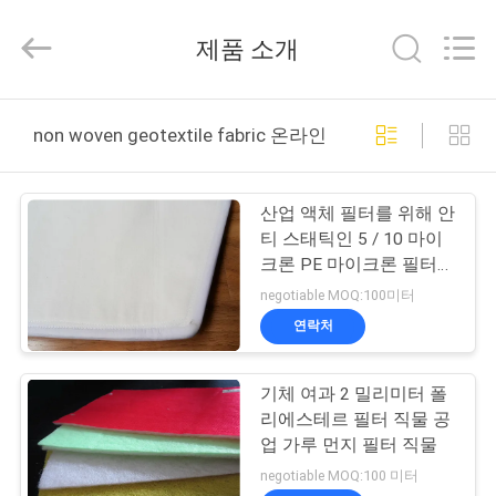
2014
-
2026
제품 소개
Hangzhou
Philis
Filter
Technology
Co.,
집
Ltd..
non woven geotextile fabric 온라인 제조
All
Rights
Reserved.
제
산업 액체 필터를 위해 안
품
티 스태틱인 5 / 10 마이
크론 PE 마이크론 필터
직물
negotiable MOQ:100미터
회
연락처
사
기체 여과 2 밀리미터 폴
소
리에스테르 필터 직물 공
개
업 가루 먼지 필터 직물
negotiable MOQ:100 미터