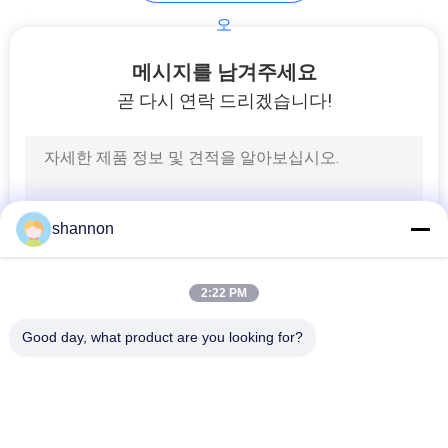
의
오
하
메시지를 남겨주세요
기
곧 다시 연락 드리겠습니다!
조
회
를
shannon
요
2:22 PM
청
Good day, what product are you looking for?
하
모든
다
먼지 휠터 직물
유리 섬유 직포