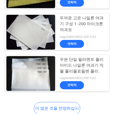
연락처
공
장
두꺼운 고온 나일론 여과
기 구성 1 -200 마이크론
견
여과포
학
negotiable MOQ:200 미터
연락처
품
우븐 단일 필라멘트 폴리
질
아미드 나일론 여과기 직
물 폴리플로필렌 폴리에
관
스터 필터용 여과 매체
negotiable MOQ:200 미터
리
연락처
문
더 많은 것을 전망하십시