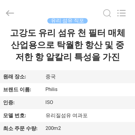
2014
-
2026
Hangzhou
Philis
유리 섬유 직포
Filter
Technology
Co.,
고강도 유리 섬유 천 필터 매체
집
Ltd..
All
Rights
산업용으로 탁월한 항산 및 중
Reserved.
제
저한 항 알칼리 특성을 가진
품
원래 장소:
중국
회
Philis
브랜드 이름:
사
ISO
인증:
소
모델 번호:
유리질섬유 여과포
개
200m2
최소 주문 수량: