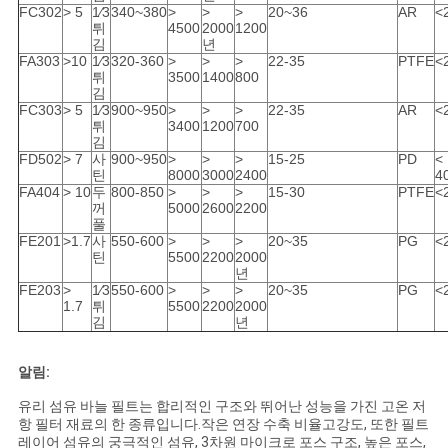
FC302
> 5
1⁄3
340~380
>
>
>
20~36
AR
<
튀
4500
2000
1200
김
년
FA303
>10
1⁄3
320-360
>
>
>
22-35
PTFE
<
튀
3500
1400
800
김
FC303
> 5
1⁄3
900~950
>
>
>
22-35
AR
<
튀
3400
1200
700
김
FD502
> 7
사
900~950
>
>
>
15-25
PD
<
틴
8000
3000
2400
4
FA404
> 10
두
800-850
>
>
>
15-30
PTFE
<
꺼
5000
2600
2200
풀
FE201
>1.7
사
550-600
>
>
>
20~35
PG
<
틴
5500
2200
2000
년
FE203
>
1⁄3
550-600
>
>
>
20~35
PG
<
1.7
튀
5500
2200
2000
김
년
알림:
유리 섬유 바늘 필트는 합리적인 구조와 뛰어난 성능을 가진 고온 저
항 필터 재료의 한 종류입니다.작은 연장 수축 비율고강도, 또한 필트
레이어 섬유의 궁극적인 섬유, 3차원 마이크로 포스 구조, 높은 포스,