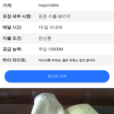
negotiable
가격:
공
장
포장 세부 사항:
표준 수출 패키지
견
배달 시간:
10 일 이내에
학
지불 조건:
전신환
공급 능력:
주당 10000M
품
,
하이 라이트:
마이크론 여과포
필터 프레스 엉긴 덩어리
질
관
최고의 가격
리
문