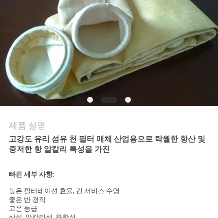
의
하
기
조
회
를
제품 설명
요
고강도 유리 섬유 천 필터 매체 산업용으로 탁월한 항산 및
청
중저한 항 알칼리 특성을 가진
하
빠른 세부 사항:
다
높은 필터레이션 효율, 긴 서비스 수명
좋은 반 경직
고온 등급
산성, 알칼리성, 화학성