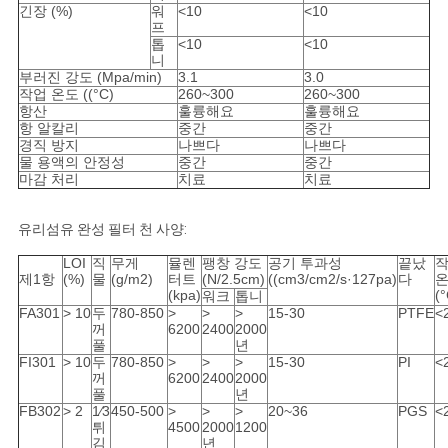
긴장 (%)
워
<10
<10
프
톱
<10
<10
니
부러진 강도 (Mpa/min)
3.1
3.0
작업 온도 ((°C)
260~300
260~300
항산
훌륭해요
훌륭해요
항 알칼리
중간
중간
경직 방지
나쁘다
나쁘다
물 용액의 안정성
중간
중간
마감 처리
치료
치료
유리섬유 완성 필터 천 사양:
LOI
직
무게
뮬렌
팽창 강도
공기 투과성
끝났
제1항
(%)
물
(g/m2)
터트
(N/2.5cm)
((cm3/cm2/s·127pa)
다
(kpa)
(°
워크
톱니
FA301
> 10
두
780-850
>
>
>
15-30
PTFE
<
꺼
6200
2400
2000
풀
년
FI301
> 10
두
780-850
>
>
>
15-30
PI
<
꺼
6200
2400
2000
풀
년
FB302
> 2
1⁄3
450-500
>
>
>
20~36
PGS
<
튀
4500
2000
1200
김
년