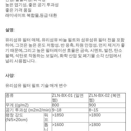
사
높은 엽기성, 좋은 공기 투과성
좋은 가격 품질
이
래미네이트 복합물,등급 대환
트
설명:
맵
유리섬유 필터 매체, 유리섬유 바늘 필트와 섬유섬유 필터 천을 포함
하여, 그것은 높은 온도 저항성, 반 응축, 차원 안정성, 먼지 제거가 좋
기 때문에,그리고 높은 필터레이션 효율은 금속, 시멘트, 발전, 탄소
블랙, 석탄로 작동하는 보일러, 화학 산업 및 폐기물 소각 산업에서
PRIVACY
널리 사용됩니다.
POLICY
사양:
유리섬유 필터 필트 기술 매개 변수
종류
ZLN-BX-01 (일면
ZLN-BX-02 (복면
웹)
웹)
무게 ((g/m2)
800
900
공기 투과성 (m2m2/min)
9~18
8~15
팽창 강도
워
>1850
>1800
(N/5×20cm)
프
톱
>1600
>1800
니