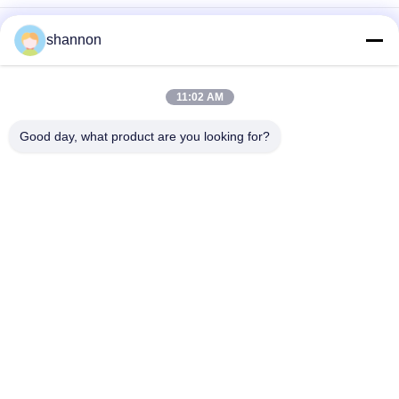
필터가방 재봉을 위한 산업적 내열성 섬유 유리선
shannon
코팅된 PTFE와 산업 여과포 직조 유리 섬유 750gsm
11:02 AM
구리 피복 기재 직물을 위한 직조 유리 섬유 천 7628 섬유 유리 직
물 알카리 프리
Good day, what product are you looking for?
모든
먼지 휠터 직물
유리 섬유 직포
필터 프레스 액세서
마이크론 여과포
리
산업용 필터 가방
마이크론 필터 메쉬
가방 필터 케이지
PTFE 여과포