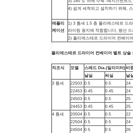
3) 180 도 하에 수축 -레지스턴트
4) 쉽게 세척되고 설치하기 위해, 
애플리
1) 3 틈새 1.5 층 폴리에스테르 
케이션
라이링 용지에 적합합니다, 평선 드
2) 폴리에스테르 드라이어 컨베이어
폴리에스테르 드라이어 컨베이어 벨트 상술 
직조식
모델
스레드 Dia.(밀리미터)
비중
날실
씨실
날
3 틈새
22503
0.5
0.5
24
22453
0.45
0.45
24
24503
0.5
0.5
25
24453
0.45
0.45
25
4 틈새
20504
0.5
0.5
22
22504
0.5
0.5
24
24504
0.5
0.5
26