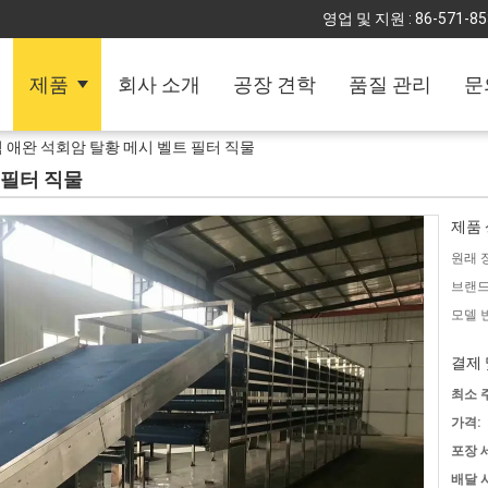
영업 및 지원 :
86-571-8
제품
회사 소개
공장 견학
품질 관리
문
 애완 석회암 탈황 메시 벨트 필터 직물
 필터 직물
제품 
원래 
브랜드
모델 
결제 
최소 
가격:
포장 
배달 