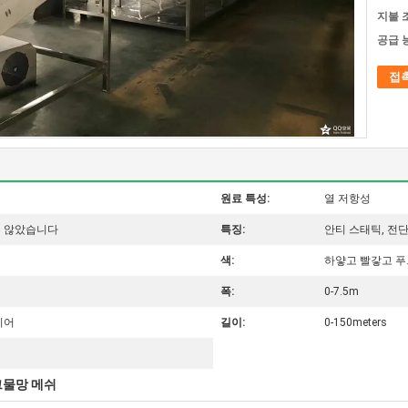
지불 
공급 
접
원료 특성:
열 저항성
지 않았습니다
특징:
안티 스태틱, 전단
색:
하얗고 빨갛고 푸
폭:
0-7.5m
이어
길이:
0-150meters
그물망 메쉬