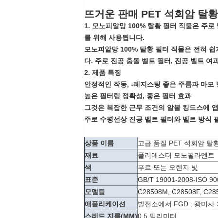
뜨거운 판매 PET 석회암 탈황
1. 모노피알망 100% 탈황 필터 직물은 주로
를 위해 사용됩니다.
모노피알망 100% 탈황 필터 직물은 전혀 쉽
다. 주로 진공 충돌 벨트 필터, 진공 벨트 
2. 제품 특징
안정적인 작동, -레지스팅 좋은 주름과 마모
높은 필터링 정확성, 좋은 필터 효과
그것은 복잡한 근무 조건의 알볼 킹드스에 
주로 수평선상 진공 벨트 필터와 벨트 방식
상품 이름
고급 품질 PET 석회암 탈
재료
폴리에스터 모노필라멘트
색
푸르 또는 오렌지 빛
표준
GB/T 19001-2008-ISO 9
모델들
C28508M, C28508F, C285
애플리케이션
발전소에서 FGD ; 광미사 
스레드 지름(MM)
0.5 밀리미터