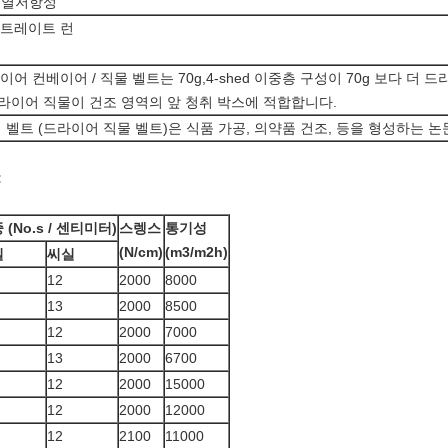
드 열저항성
스트레이트 런
드라이어 컨베이어 / 직물 벨트는 70g,4-shed 이중층 구성이 70g 보다 
라이어 직물이 건조 영역의 앞 청취 박스에 적합합니다.
 벨트 (드라이어 직물 벨트)은 식품 가공, 의약품 건조, 등을 형성하는 
:
 (No.s / 센티미터)
스렝스
통기성
(N/cm)
(m3/m2h)
실
씨실
12
2000
8000
13
2000
8500
12
2000
7000
13
2000
6700
12
2000
15000
12
2000
12000
12
2100
11000