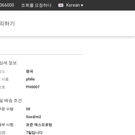
5366000
조회를 요청하다
Korean
의하기
상세 정보:
장소:
중국
 이름:
philis
번호:
PH0007
및 배송 조건:
주문 수량:
50
5usd/m2
세부 사항:
표준 엑스프로팅
시간:
7일입니다