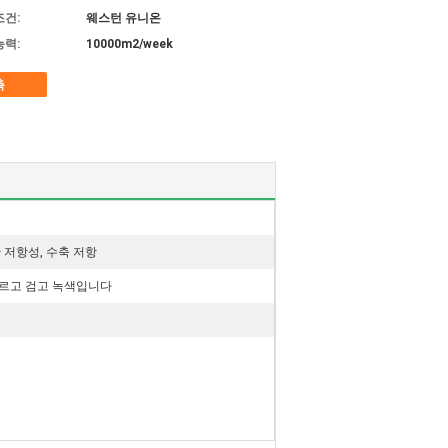
조건:
웨스턴 유니온
능력:
10000m2/week
촉
 저항성, 수축 저항
르고 검고 녹색입니다