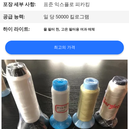
포장 세부 사항:
표준 익스플로 피카킹
공
공급 능력:
일 당 50000 킬로그램
장
,
하이 라이트:
견
물 필터 천
고온 필터용 여과 매체
학
최고의 가격
품
질
관
리
문