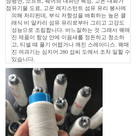
장
평면, 소프트, 웨어와 내파단 특성, 고온 내화가
사
점
유기물 도료, 고온 레지스턴트 섬유 유리 봉사에
이
의해 처리된데, 부식 저항성을 배회하는 높은 클
래식 비 알카리 섬유 유리로부터 그리고 고강도
트
성능으로 조립합니다. 바느질하는 것 그래서 꿰매
진 제품이 항상 안에 이음새를 정돈하고 청소하
맵
고, 티셀 때 풀기 어렵거나 깨진 스레아디스. 꿰매
진 여과기는 심지어 280 섭씨 도에서 조차 일할 수
PRIVACY
있습니다.
POLICY