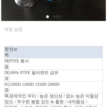
의
하
기
제품 설명
조
회
항
정보
를
목
제
PTFE 봉사
요
품
재
100% PTFE 필라멘트 섬유
청
료
하
비
1200D 1500D 1250D 2000D
중
다
특
경제적인 무리 / 높은 생산성 / 없는 높은 마찰강
징
도 / 우수한 봉합 강도 & 출현 / 내약품성 /