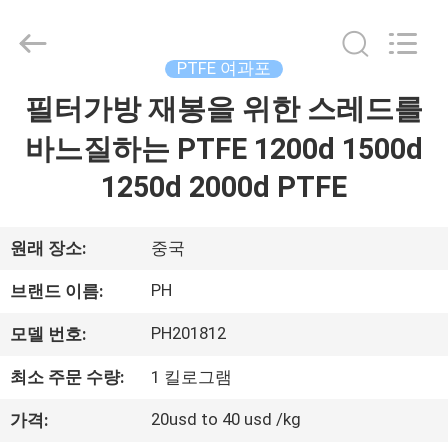
2014
-
2026
Hangzhou
Philis
PTFE 여과포
Filter
Technology
Co.,
필터가방 재봉을 위한 스레드를
집
Ltd..
All
Rights
바느질하는 PTFE 1200d 1500d
Reserved.
제
1250d 2000d PTFE
품
원래 장소:
중국
회
PH
브랜드 이름:
사
PH201812
모델 번호:
소
최소 주문 수량:
1 킬로그램
개
20usd to 40 usd /kg
가격: