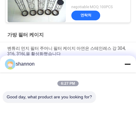
negotiable MOQ:100PCS
연락처
가방 필터 케이지
벤튜리 먼지 필터 주머니 필터 케이지 아연은 스테인레스 강 304,
316, 316L을 활성화했습니다
shannon
평평하게 / 타원형 가방 필터 케이지 탄소강 흡진장치는 벤튜리로
가둡니다
6:27 PM
ISO와 탄소강 에어백 필터 케이지 공업 가루 먼지 공기 필터 케이
지
Good day, what product are you looking for?
모든
먼지 휠터 직물
유리 섬유 직포