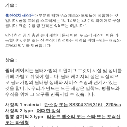
사
기술 :
이
흡진장치 새장은
대부분의 백하우스 제조와 모델들에 적합하는 것
입니다.
공통 프레임 스트럭처는 10, 12 또는 20 수직 와이어로 구성
트
됩니다. 표준 수평 링 간격은 4, 6 또는 8입니다 ".
만약 청정 공기 충만 높이 제한이 문제이면, 두 조각 새장이 이용 가
맵
능합니다. 수분 또는 산 부식이 참석하는 지역을 위해 우리는 재료와
코팅의 범위를 제공합니다.
PRIVACY
상술 :
POLICY
필터 케이지는
필터가방의 지원이고 그것이 시설 및 정비를
위해 가볍고 쉬워야 합니다. 필터 케이지의 질은 직접적으
로 필터가방의 필터링 상태와 서비스 수명과 관계가 있는
것을 합니다. 우리가 만드는 모든 새장은 밀착도, 평활도와
수직을 위해 그 요구를 만족시킬 수 있습니다.
새장의 1.material :
탄소강 또는 SS304,316,316L, 2205ss
새장의 2.type :
어떠한 방식
철봉 경기의 3.type :
라운드 벨소리 또는 스타 또는 포락선
또는 타원형