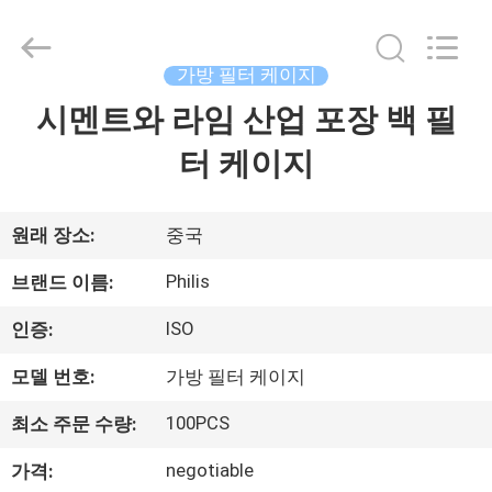
2014
-
2026
Hangzhou
Philis
가방 필터 케이지
Filter
Technology
Co.,
시멘트와 라임 산업 포장 백 필
집
Ltd..
All
Rights
터 케이지
Reserved.
제
품
원래 장소:
중국
Philis
브랜드 이름:
회
ISO
인증:
사
모델 번호:
가방 필터 케이지
소
100PCS
최소 주문 수량:
개
negotiable
가격: