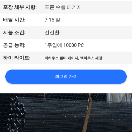
공
포장 세부 사항:
표준 수출 패키지
장
배달 시간:
7-15 일
견
지불 조건:
전신환
학
공급 능력:
1주일에 10000 PC
,
하이 라이트:
백하우스 필터 케이지
백하우스 새장
품
질
최고의 가격
관
리
문