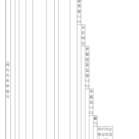
슬
롯
됩
니
다
모
든
배
선
분
할
링
케
용
이
접
지
됩
하
니
부
다
방
주
식
름
집
니
다
활
기
와이어는
형성되었