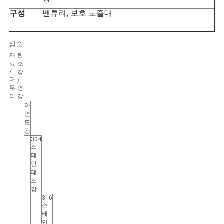
구성
벤튜리, 보호 노즐대
상술
재
탄
료
소
/
강
마
/
무
연
리
강
아
연
도
강
304
스
테
인
레
스
강
316
스
테
인