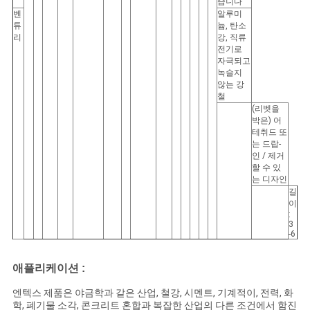
습니다
벤
알루미
튜
늄, 탄소
리
강, 직류
전기로
자극되고
녹슬지
않는 강
철
(리벳을
박은) 어
테취드 또
는 드랍-
인 / 제거
할 수 있
는 디자인
길
이
:
3
-6
애플리케이션 :
엔텍스 제품은 야금학과 같은 산업, 철강, 시멘트, 기계적이, 전력, 화
학, 폐기물 소각, 콘크리트 혼합과 복잡한 산업의 다른 조건에서 함진