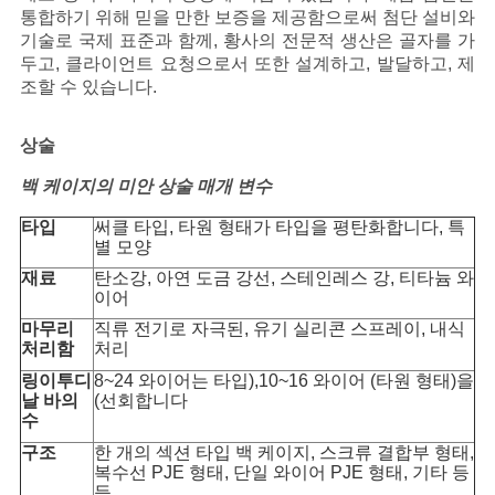
통합하기 위해 믿을 만한 보증을 제공함으로써 첨단 설비와
기술로 국제 표준과 함께, 황사의 전문적 생산은 골자를 가
두고, 클라이언트 요청으로서 또한 설계하고, 발달하고, 제
조할 수 있습니다.
상술
백 케이지의 미안 상술 매개 변수
타입
써클 타입, 타원 형태가 타입을 평탄화합니다, 특
별 모양
재료
탄소강, 아연 도금 강선, 스테인레스 강, 티타늄 와
이어
마무리
직류 전기로 자극된, 유기 실리콘 스프레이, 내식
처리함
처리
링이투디
8~24 와이어는 타입),10~16 와이어 (타원 형태)을
날 바의
(선회합니다
수
구조
한 개의 섹션 타입 백 케이지, 스크류 결합부 형태,
복수선 PJE 형태, 단일 와이어 PJE 형태, 기타 등
등