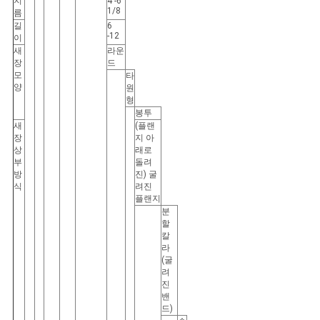
지
4 -6
1/8
름
길
6
-12
이
새
라운
장
드
모
타
양
원
형
봉투
새
(플랜
장
지 아
상
래로
부
돌려
방
진) 굴
식
려진
플랜지
분
할
칼
라
(굴
려
진
밴
드)