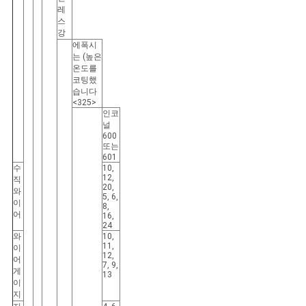
레
스
강
에폭시
는 (높은
온도를
코팅했
습니다
<325>
인코
널
600
또는
601
수
10,
12,
직
20,
와
5, 6,
이
8,
어
16,
24
와
10,
11,
이
12,
어
7, 9,
게
13
이
지