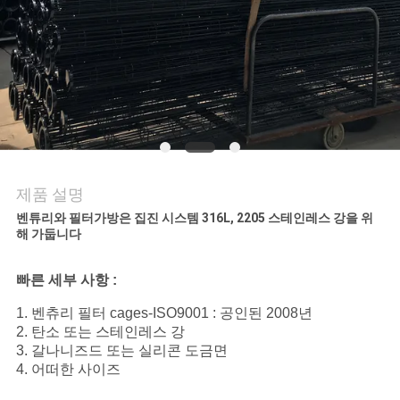
의
하
기
조
회
제품 설명
를
벤튜리와 필터가방은 집진 시스템 316L, 2205 스테인레스 강을 위
해 가둡니다
요
청
빠른 세부 사항 :
하
1. 벤츄리 필터 cages-ISO9001 : 공인된 2008년
2. 탄소 또는 스테인레스 강
다
3. 갈나니즈드 또는 실리콘 도금면
4. 어떠한 사이즈