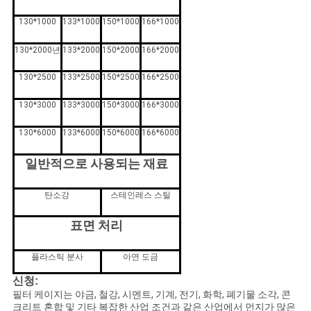
130*1000
133*1000
150*1000
166*1000
130*2000년
133*2000
150*2000
166*2000
130*2500
133*2500
150*2500
166*2500
130*3000
133*3000
150*3000
166*3000
130*6000
133*6000
150*6000
166*6000
일반적으로 사용되는 재료
탄소강
스테인레스 스틸
표면 처리
플라스틱 분사
아연 도금
신청:
필터 케이지는 야금, 철강, 시멘트, 기계, 전기, 화학, 폐기물 소각, 콘
크리트 혼합 및 기타 복잡한 산업 조건과 같은 산업에서 먼지가 많은