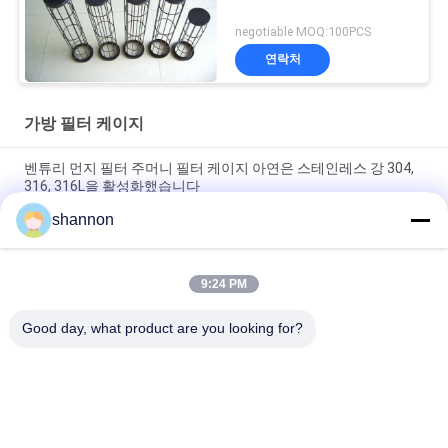
negotiable MOQ:100PCS
연락처
가방 필터 케이지
벤튜리 먼지 필터 주머니 필터 케이지 아연은 스테인레스 강 304,
316, 316L을 활성화했습니다
shannon
평평하게 / 타원형 가방 필터 케이지 탄소강 흡진장치는 벤튜리로
가둡니다
9:24 PM
ISO와 탄소강 에어백 필터 케이지 공업 가루 먼지 공기 필터 케이
지
Good day, what product are you looking for?
모든
먼지 휠터 직물
유리 섬유 직포