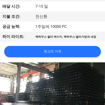
공
배달 시간:
7-15 일
장
지불 조건:
전신환
견
공급 능력:
1주일에 10000 PC
학
,
하이 라이트:
백하우스 필터 케이지
백하우스 필터가방과 새장
품
최고의 가격
질
관
리
문