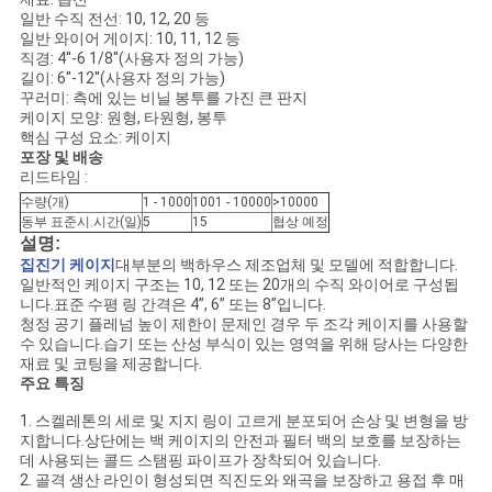
사
일반 수직 전선: 10, 12, 20 등
일반 와이어 게이지: 10, 11, 12 등
이
직경: 4''-6 1/8''(사용자 정의 가능)
길이: 6''-12''(사용자 정의 가능)
트
꾸러미: 측에 있는 비닐 봉투를 가진 큰 판지
케이지 모양: 원형, 타원형, 봉투
맵
핵심 구성 요소: 케이지
포장 및 배송
리드타임 :
수량(개)
1 - 1000
1001 - 10000
>10000
PRIVACY
동부 표준시.시간(일)
5
15
협상 예정
설명:
POLICY
집진기 케이지
대부분의 백하우스 제조업체 및 모델에 적합합니다.
일반적인 케이지 구조는 10, 12 또는 20개의 수직 와이어로 구성됩
니다.표준 수평 링 간격은 4”, 6” 또는 8”입니다.
청정 공기 플레넘 높이 제한이 문제인 경우 두 조각 케이지를 사용할
수 있습니다.습기 또는 산성 부식이 있는 영역을 위해 당사는 다양한
재료 및 코팅을 제공합니다.
주요 특징
1. 스켈레톤의 세로 및 지지 링이 고르게 분포되어 손상 및 변형을 방
지합니다.상단에는 백 케이지의 안전과 필터 백의 보호를 보장하는
데 사용되는 콜드 스탬핑 파이프가 장착되어 있습니다.
2. 골격 생산 라인이 형성되면 직진도와 왜곡을 보장하고 용접 후 매