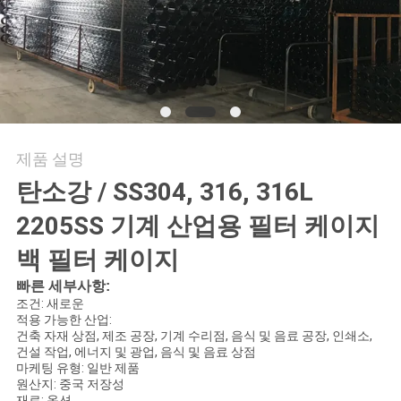
의
하
기
조
제품 설명
회
탄소강 / SS304, 316, 316L
를
2205SS 기계 산업용 필터 케이지
요
백 필터 케이지
청
빠른 세부사항:
조건: 새로운
하
적용 가능한 산업:
건축 자재 상점, 제조 공장, 기계 수리점, 음식 및 음료 공장, 인쇄소,
다
건설 작업, 에너지 및 광업, 음식 및 음료 상점
마케팅 유형: 일반 제품
원산지: 중국 저장성
재료: 옵션