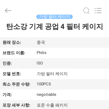
2014
-
2026
Hangzhou
Philis
가방 필터 케이지
Filter
Technology
Co.,
탄소강 기계 공업 4 필터 케이지
집
Ltd..
All
Rights
Reserved.
제
원래 장소:
중국
품
Philis
브랜드 이름:
ISO
인증:
회
모델 번호:
가방 필터 케이지
사
100PCS
최소 주문 수량:
소
negotiable
가격:
개
포장 세부 사항:
표준 수출 패키지