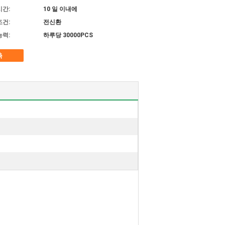
시간:
10 일 이내에
조건:
전신환
능력:
하루당 30000PCS
촉