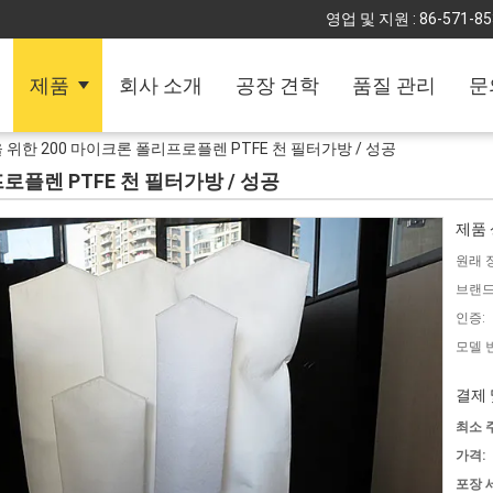
영업 및 지원 :
86-571-8
제품
회사 소개
공장 견학
품질 관리
문
위한 200 마이크론 폴리프로플렌 PTFE 천 필터가방 / 성공
로플렌 PTFE 천 필터가방 / 성공
제품 
원래 
브랜드
인증:
모델 
결제 
최소 
가격:
포장 