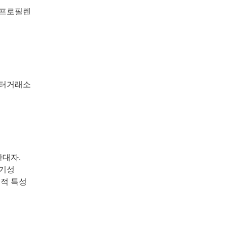
폴리프로필렌
운터거래소
반대자.
통기성
계적 특성