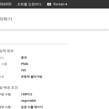
5366000
조회를 요청하다
Korean
의하기
상세 정보:
장소:
중국
 이름:
Philis
ISO
번호:
유동적 필터가방
및 배송 조건:
주문 수량:
100PCS
negotiable
세부 사항:
표준 수출 패키지