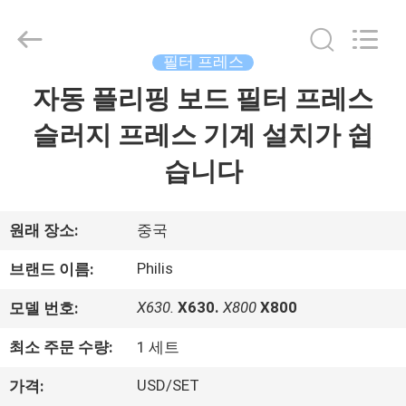
2014
-
2026
Hangzhou
Philis
필터 프레스
Filter
Technology
Co.,
자동 플리핑 보드 필터 프레스
집
Ltd..
All
Rights
슬러지 프레스 기계 설치가 쉽
Reserved.
제
습니다
품
원래 장소:
중국
회
Philis
브랜드 이름:
사
X630.
X630.
X800
X800
모델 번호:
소
최소 주문 수량:
1 세트
개
USD/SET
가격: