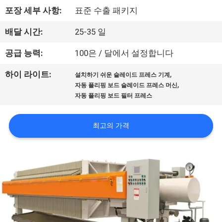
포장 세부 사항:
표준 수출 패키지
공
장
배달 시간:
25-35 일
견
공급 능력:
100은 / 달에서 설정합니다
학
,
하이 라이트:
설치하기 쉬운 슬레이드 프레스 기계
,
자동 플리핑 보드 슬레이드 프레스 머신
자동 플리핑 보드 필터 프레스
품
질
최고의 가격
관
리
문