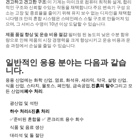
사
견고하고 견고한 구조:
이 기계는 마이크로 컴퓨터 최적화 설계, 합리
적인 구조와 신뢰할 수있는 작동을 채택합니다.주요 변속기 구성 요
소는 고장 및 종료율을 줄이기 위해 유지 보수 없는 디자인을 채택합
이
니다탱크 안의 혼합 시스템은 스테인레스 스틸 구조로 만들어져 있
으며, 그 서비스 수명이 10년 이상 도달할 수 있습니다.
트
제품 품질 향상 및 운송 비용 절감:
필터링 된 농도의 낮은 수분 함유
맵
량으로 인해 제품의 시장 경쟁력을 크게 향상시키고 운송 비용과 운
송 과정에서 손실을 줄일 수 있습니다.
PRIVACY
일반적인 응용 분야는 다음과 같습
니다.
POLICY
응용 산업에는 화학 산업, 염료, 화석유, 세라믹, 약국, 설탕 산업,
식품 산업, 스타치, 몰토스, 페인팅, 금속공업,
진흙의 탈수
그리고 모
든 산업에
폐수 처리
.
광산업 및 석탄
하수 처리
&
진흙 처리
✅준비된 혼합물 ✅ 콘크리트 용수 회수
식품 및 음료 생산
대리석 및 돌 절단