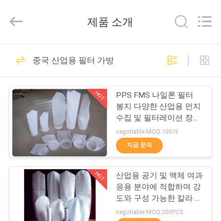
2014
-
2026
제품 소개
Hangzhou
Philis
Filter
Technology
Co.,
집
48
Ltd..
중국 산업용 필터 가방
All
Rights
Reserved.
먼지 휠터 직물
제
HOT
PPS FMS 나일론 필터
품
봉지 다양한 산업용 먼지
수집 및 필터레이션 장비
에 쉽게 설치 및 교체하도
negotiable MOQ:100개
회
록 설계
지금 문의
23
사
HOT
산업용 공기 및 액체 여과
소
유리 섬유 직포
응용 분야에 적합하며 강
개
도와 구성 가능한 칼라 옵
션을 갖춘 산업용 필터 백
negotiable MOQ:200PCS