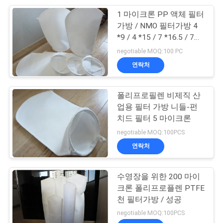
1 마이크론 PP 액체 필터
24
가방 / NMO 필터가방 4
*9 / 4 *15 / 7 *16.5 / 7
직물 필터 직물
*32
negotiable MOQ:100 PC
연락처
폴리프로필렌 비제직 산
업용 필터 가방 니들-펀
치드 필터 5 마이크론
13
negotiable MOQ:100PCS
연락처
나일론 여과포
수영장을 위한 200 마이
크론 폴리프로플렌 PTFE
천 필터가방 / 성공
negotiable MOQ:100PCS