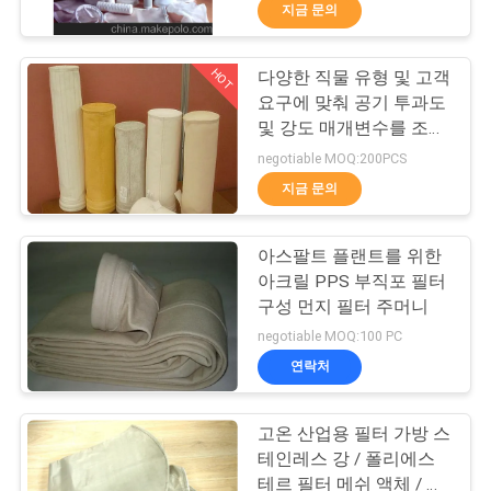
지금 문의
공
장
HOT
다양한 직물 유형 및 고객
57
요구에 맞춰 공기 투과도
견
및 강도 매개변수를 조절
마이크론 여과포
한 산업용 필터 백
학
negotiable MOQ:200PCS
지금 문의
품
아스팔트 플랜트를 위한
질
아크릴 PPS 부직포 필터
구성 먼지 필터 주머니
관
13
negotiable MOQ:100 PC
필터 프레스 액세서
리
연락처
리
고온 산업용 필터 가방 스
문
테인레스 강 / 폴리에스
테르 필터 메쉬 액체 / 물