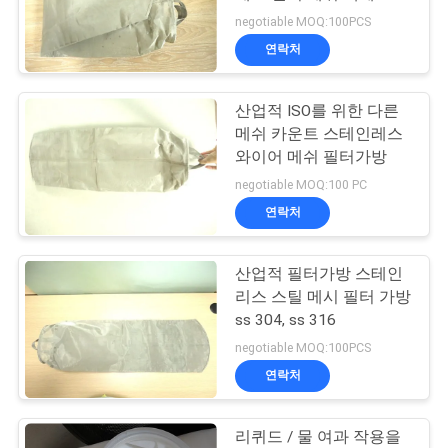
의
여과 작용
negotiable MOQ:100PCS
하
연락처
92
기
산업적 ISO를 위한 다른
산업용 필터 가방
메쉬 카운트 스테인레스
조
와이어 메쉬 필터가방
회
negotiable MOQ:100 PC
연락처
를
요
산업적 필터가방 스테인
44
리스 스틸 메시 필터 가방
청
ss 304, ss 316
마이크론 필터 메쉬
하
negotiable MOQ:100PCS
연락처
다
리퀴드 / 물 여과 작용을