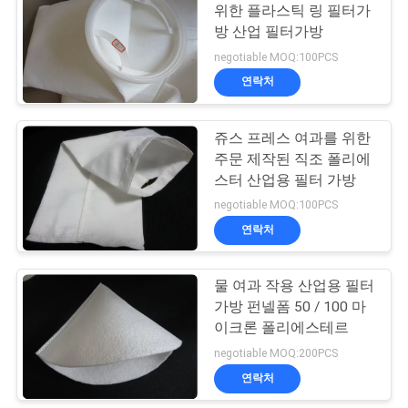
사
위한 플라스틱 링 필터가
방 산업 필터가방
이
21
negotiable MOQ:100PCS
트
연락처
가방 필터 케이지
맵
쥬스 프레스 여과를 위한
주문 제작된 직조 폴리에
PRIVACY
스터 산업용 필터 가방
negotiable MOQ:100PCS
POLICY
연락처
16
물 여과 작용 산업용 필터
PTFE 여과포
가방 펀넬폼 50 / 100 마
이크론 폴리에스테르
negotiable MOQ:200PCS
연락처