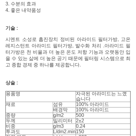
사
3. 수분의 효과
4. 좋은 내약품성
이
트
기술 :
맵
시멘트 소성로 흡진장치 정비된 아라미드 필터가방, 고온
레지스턴트 아라미드 필터가방, 발수화 처리 .아라미드 필
터가방은 천 비율과 더 높은 온도 저항 기능과 오랫동안 입
을 수 있는 삶에 더 높은 공기 때문에 필터링 시스템으로 최
PRIVACY
고 종합 경제 중 하나를 제공합니다.
POLICY
상술 :
용품명
자극된 아라미드는 느꼈
습니다
재료
섬유
100% 아라미드
배경막
100% 아라미드
중량
g/m2
500
두께
밀리미터
2±2
비중
g/m3
0.24
투과도
L/dm2.min
150