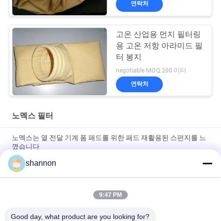
연락처
고온 산업용 먼지 필터링
용 고온 저항 아라미드 필
터 봉지
negotiable MOQ:200 미터
연락처
노멕스 필터
노멕스는 열 전달 기계 폼 패드를 위한 패드 재활용된 스펀지를 느
꼈습니다
shannon
짠 것이 아닌 니들-펀치드 노멕스 필터 산업적 PE 폴리에스테르 여
과포
9:47 PM
분진 분리를 위한 고온 아라미드 / 노멕스 필터 바늘 필터 직물 직
물
Good day, what product are you looking for?