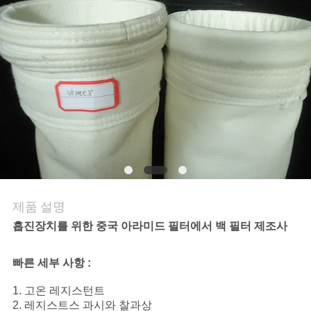
의
하
기
조
회
를
요
제품 설명
청
흡진장치를 위한 중국 아라미드 필터에서 백 필터 제조사
하
빠른 세부 사항 :
다
1. 고온 레지스턴트
2. 레지스트스 과시와 찰과상