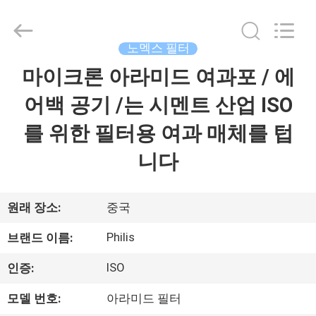
2014
-
2026
Hangzhou
Philis
노멕스 필터
Filter
Technology
Co.,
마이크론 아라미드 여과포 / 에
집
Ltd..
All
Rights
어백 공기 /는 시멘트 산업 ISO
Reserved.
제
를 위한 필터용 여과 매체를 텁
품
니다
회
원래 장소:
중국
사
Philis
브랜드 이름:
소
ISO
인증:
개
모델 번호:
아라미드 필터