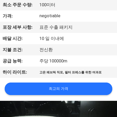
최소 주문 수량:
100미터
공
negotiable
가격:
장
견
포장 세부 사항:
표준 수출 패키지
학
배달 시간:
10 일 이내에
지불 조건:
전신환
품
공급 능력:
주당 100000m
질
,
하이 라이트:
고온 패브릭 직포
필터 프레스를 위한 여과포
관
리
최고의 가격
문