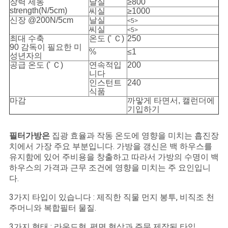
장력 제동
날실
≥800
strength(N/5cm)
씨실
≥1000
신장 @200N/5cm
날실
<5>
씨실
<5>
최대 수축
온도 (' Ｃ)
250
90 감독이 필요한 미
%
≤1
성년자의
공급 온도 (' Ｃ)
연속적입
200
니다
인스턴트
240
식품
마감
까맣게 타면서, 캘런더에
기입하기
필터가방은
집광 효율과 작동 온도에 영향을 미치는 흡진장
치에서 가장 주요 부분입니다. 가방을 갱신은 백 하우스를
유지함에 있어 주비용을 창출하고 따라서 가방의 수명이 백
하우스의 가격과 근무 조건에 영향을 미치는 주 요인입니
다.
3가지 타입이 있습니다 : 제직한 직물 먼지 봉투, 비직조 천
주머니와 복합필터 물질.
3가지 형태 : 라운드형, 평면 형상과 주문 제작된 타입