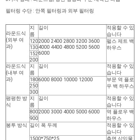
필터링 수단 : 안쪽 필터링과 외부 필터링
지
길이
적용할 수 있
라운드식
름
습니다
(외부 여
120
2000 2400 2800 3200 3600
펄스 제트 백
과)
4000 4400 4800 5200 5600
130
하우스
6000
152
200
라운드식
지
길이
적용할 수 있
(내부 여
름
습니다
과)
180
6000 8000 10000 12000
부문 역 플로
250
우 백 하우스
300
평평한 방
지
길이
적용할 수 있
식
름
습니다
800
2000 3000 4000 5000 6000
역 플로우 백
900
하우스
봉투 방식
길이 폭 두께
적용할 수 있
습니다
1500*750*25
측면 삽입물