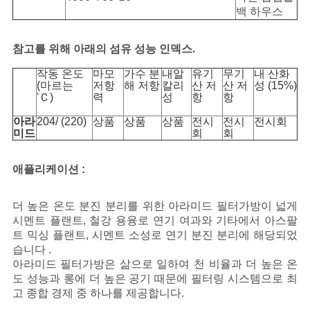
백 하우스
참고를 위해 아래의 섬유 성능 인덱스.
작동 온도
마모
가수 분
내알
유기
무기
내 산화
(마르는
저항
해 저항
칼리
산 저
산 저
성 (15%)
'Ｃ)
력
성
항
항
아라
204/ (220)
상품
상품
상품
전시
전시
전시회
미드
회
회
애플리케이션 :
더 높은 온도 분진 분리를 위한 아라미드 필터가방이 넓게
시멘트 플랜트, 철강 용융로 연기 여과와 기타에서 아스팔
트 믹싱 플랜트, 시멘트 소성로 연기 분진 분리에 해당되었
습니다 .
아라미드 필터가방은 삶으로 일하여 천 비율과 더 높은 온
도 성능과 롱에 더 높은 공기 때문에 필터링 시스템으로 최
고 종합 경제 중 하나를 제공합니다.