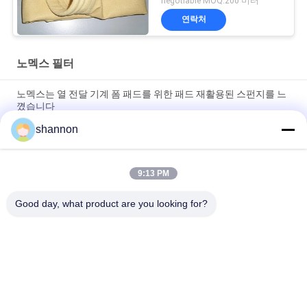
negotiable MOQ:200 미터
연락처
노멕스 필터
노멕스는 열 전달 기계 폼 패드를 위한 패드 재활용된 스펀지를 느
꼈습니다
shannon
짠 것이 아닌 니들-펀치드 노멕스 필터 산업적 PE 폴리에스테르 여
과포
9:13 PM
분진 분리를 위한 고온 아라미드 / 노멕스 필터 바늘 필터 직물 직
물
Good day, what product are you looking for?
모든
먼지 휠터 직물
유리 섬유 직포