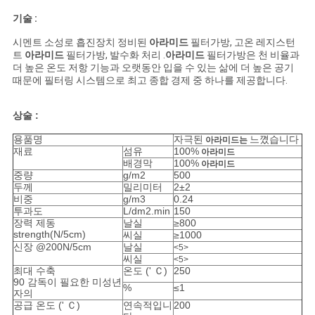
사
기술 :
이
시멘트 소성로 흡진장치 정비된
아라미드
필터가방, 고온 레지스턴
트
아라미드
필터가방, 발수화 처리 .
아라미드
필터가방은 천 비율과
트
더 높은 온도 저항 기능과 오랫동안 입을 수 있는 삶에 더 높은 공기
때문에 필터링 시스템으로 최고 종합 경제 중 하나를 제공합니다.
맵
상술 :
PRIVACY
용품명
자극된
느꼈습니다
아라미드는
재료
섬유
100%
아라미드
POLICY
배경막
100%
아라미드
중량
g/m2
500
두께
밀리미터
2±2
비중
g/m3
0.24
투과도
L/dm2.min
150
장력 제동
날실
≥800
strength(N/5cm)
씨실
≥1000
신장 @200N/5cm
날실
<5>
씨실
<5>
최대 수축
온도 (' Ｃ)
250
90 감독이 필요한 미성년
%
≤1
자의
공급 온도 (' Ｃ)
연속적입니
200