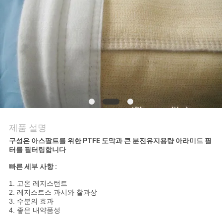
의
하
기
조
회
를
제품 설명
요
구성은 아스팔트를 위한 PTFE 도막과 큰 분진유지용량 아라미드 필
터를 필터링합니다
청
빠른 세부 사항 :
하
1. 고온 레지스턴트
다
2. 레지스트스 과시와 찰과상
3. 수분의 효과
4. 좋은 내약품성