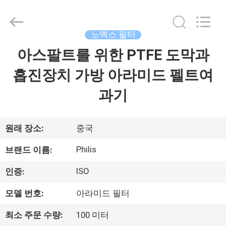
2014
-
2026
Hangzhou
Philis
노멕스 필터
Filter
Technology
Co.,
아스팔트를 위한 PTFE 도막과
집
Ltd..
All
Rights
흡진장치 가방 아라미드 펠트여
Reserved.
제
과기
품
원래 장소:
중국
회
Philis
브랜드 이름:
사
ISO
인증:
소
모델 번호:
아라미드 필터
개
최소 주문 수량:
100 미터