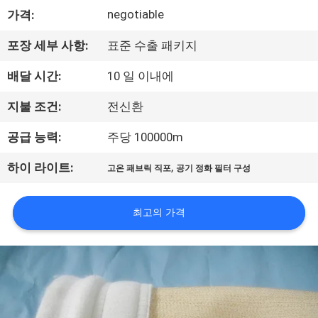
negotiable
가격:
공
장
포장 세부 사항:
표준 수출 패키지
견
배달 시간:
10 일 이내에
학
지불 조건:
전신환
공급 능력:
주당 100000m
품
,
하이 라이트:
고온 패브릭 직포
공기 정화 필터 구성
질
관
최고의 가격
리
문