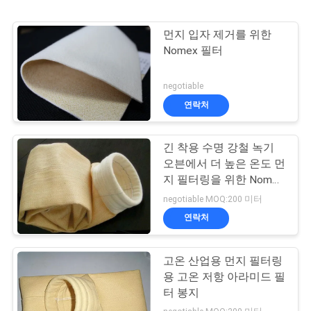
먼지 입자 제거를 위한
Nomex 필터
negotiable
연락처
긴 착용 수명 강철 녹기
오븐에서 더 높은 온도 먼
지 필터링을 위한 Nomex
필터 가방
negotiable MOQ:200 미터
연락처
고온 산업용 먼지 필터링
용 고온 저항 아라미드 필
터 봉지