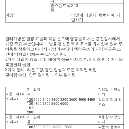
다
인스턴트식
240
품
마감
까맣게 타면서, 캘런더에 기
입하기
필터가방은 집광 효율과 작동 온도에 영향을 미치는 흡진장치에서
가장 주요 부분입니다. 가방을 갱신은 백 하우스를 유지함에 있어 주
비용을 창출하고 따라서 가방의 수명이 백하우스의 가격과 근무 조
건에 영향을 미치는 주 요인입니다.
3가지 타입이 있습니다 : 제직한 직물 먼지 봉투, 비직조 천 주머니와
복합필터 물질.
3가지 형태 : 라운드형, 평면 형상과 주문 제작된 타입
필터링 수단 : 안쪽 필터링과 외부 필터링
지
길이
적용할 수 있습
라운드식 (외
름
니다
부 여과)
120
2000 2400 2800 3200 3600 4000 4400
펄스 제트 백 하
130
4800 5200 5600 6000
우스
152
200
라운드식 (내
지
길이
적용할 수 있습
부 여과)
름
니다
180
6000 8000 10000 12000
부문 역 플로우