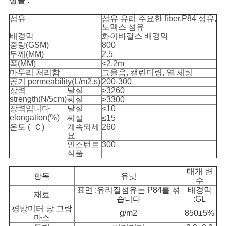
상술 :
섬유
섬유 유리 주요한 fiber,P84 섬유,
노멕스 섬유
배경막
화이바갈스 배경막
중량(GSM)
800
두께(MM)
2.5
폭(MM)
≤2.2m
마무리 처리함
그을음, 캘린더링, 열 세팅
공기 permeability(L/m2.s)
200-300
장력
날실
≥3260
strength(N/5cm)
씨실
≥3300
장력입니다
날실
≤10
elongation(%)
씨실
≤15
온도 (' Ｃ)
계속되세
260
요
인스턴트
300
식품
매개 변
항목
유닛
수
표면 :유리질섬유는 P84를 섞
배경막
재료
습니다
:GL
평방미터 당 그람
g/m2
850±5%
마스