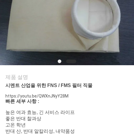
의
하
기
조
회
를
제품 설명
요
시멘트 산업을 위한 FNS / FMS 필터 직물
청
https://youtu.be/QWXnJNyY28M
빠른 세부 사항 :
하
높은 여과 효능, 긴 서비스 라이프
다
좋은 반대 찰과상
고온 학년
반대 산, 반대 알칼리성, 내약품성