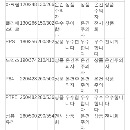
아크릴
120/248
130/266
온건
상품
상품
온건
상품
주의
주의
자
자
폴리에
130/266
150/302
우수
푸어
온건
전시
상품
스테르
합니
주의
회
다
자
PPS
180/356
200/392
상품
우수합
우수
우수
전시회
니다
합니
합니
다
다
노멕스
190/374
210/410
상품
온건주
온건
상품
온건주의
의자
주의
자
자
P84
220/428
260/500
상품
온건주
온건
온건
상품
의자
주의
주의
자
자
PTFE
250/482
280/536
상품
우수합
우수
우수
우수합니
니다
합니
합니
다
다
다
섬유
260/500
290/554
전시
상품
온건
상품
전시회
유리
회
주의
자