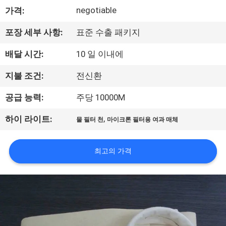
negotiable
가격:
공
장
포장 세부 사항:
표준 수출 패키지
견
배달 시간:
10 일 이내에
학
지불 조건:
전신환
공급 능력:
주당 10000M
품
,
하이 라이트:
물 필터 천
마이크론 필터용 여과 매체
질
관
최고의 가격
리
문