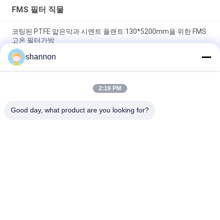
FMS 필터 직물
코팅된 PTFE 얇은막과 시멘트 플랜트 130*5200mm을 위한 FMS
고온 필터가방
shannon
산업 132 밀리미터 * 5200 밀리미터 동안 FMS Hepa 공기 정화 필
터 주머니 흡진기 에어백
2:19 PM
시멘트 플랜트 화로 열을 위한 FMS 복합필터 섬유성 먼지 수집기
백 필터 천
Good day, what product are you looking for?
모든
먼지 휠터 직물
유리 섬유 직포
필터 프레스 액세서
마이크론 여과포
리