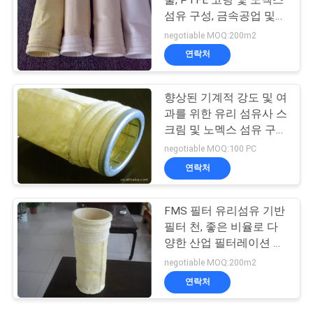
섬유 구성, 금속공업 및
화학 산업에 적합
negotiable MOQ:200m2
연락처
향상된 기계적 강도 및 여
과를 위한 유리 섬유사 스
크림 및 노멕스 섬유 구성
의 FMS 필터 천
negotiable MOQ:100 PC
연락처
FMS 필터 유리섬유 기반
필터 천, 좋은 비율로 다
양한 산업 필터레이션 용
도에 적합
negotiable MOQ:200m2
연락처