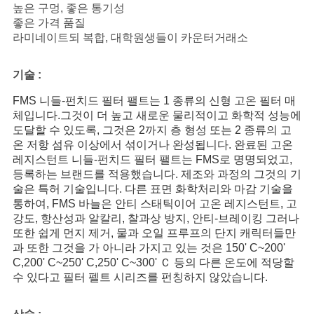
사
높은 구멍, 좋은 통기성
좋은 가격 품질
이
라미네이트되 복합, 대학원생들이 카운터거래소
트
기술 :
맵
FMS 니들-펀치드 필터 팰트는 1 종류의 신형 고온 필터 매
체입니다.그것이 더 높고 새로운 물리적이고 화학적 성능에
도달할 수 있도록, 그것은 2까지 층 형성 또는 2 종류의 고
PRIVACY
온 저항 섬유 이상에서 섞이거나 완성됩니다. 완료된 고온
POLICY
레지스턴트 니들-펀치드 필터 팰트는 FMS로 명명되었고,
등록하는 브랜드를 적용했습니다. 제조와 과정의 그것의 기
술은 특허 기술입니다. 다른 표면 화학처리와 마감 기술을
통하여, FMS 바늘은 안티 스태틱이어 고온 레지스턴트, 고
강도, 항산성과 알칼리, 찰과상 방지, 안티-브레이킹 그러나
또한 쉽게 먼지 제거, 물과 오일 프루프의 단지 캐릭터들만
과 또한 그것을 가 아니라 가지고 있는 것은 150' C~200'
C,200' C~250' C,250' C~300' Ｃ 등의 다른 온도에 적당할
수 있다고 필터 펠트 시리즈를 펀칭하지 않았습니다.