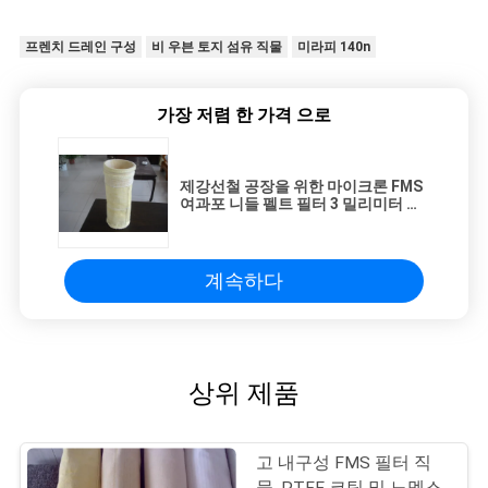
프렌치 드레인 구성
비 우븐 토지 섬유 직물
미라피 140n
가장 저렴 한 가격 으로
제강선철 공장을 위한 마이크론 FMS
여과포 니들 펠트 필터 3 밀리미터 두
께
계속하다
상위 제품
고 내구성 FMS 필터 직
물, PTFE 코팅 및 노멕스