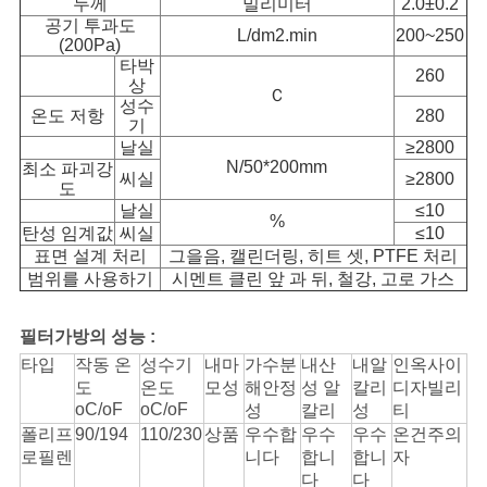
두께
밀리미터
2.0±0.2
공기 투과도
L/dm2.min
200~250
(200Pa)
타박
260
상
Ｃ
성수
온도 저항
280
기
날실
≥2800
N/50*200mm
최소 파괴강
씨실
≥2800
도
날실
≤10
%
탄성 임계값
씨실
≤10
표면 설계 처리
그을음, 캘린더링, 히트 셋, PTFE 처리
범위를 사용하기
시멘트 클린 앞 과 뒤, 철강, 고로 가스
필터가방의 성능 :
타입
작동 온
성수기
내마
가수분
내산
내알
인옥사이
도
온도
모성
해안정
성 알
칼리
디자빌리
oC/oF
oC/oF
성
칼리
성
티
폴리프
90/194
110/230
상품
우수합
우수
우수
온건주의
로필렌
니다
합니
합니
자
다
다