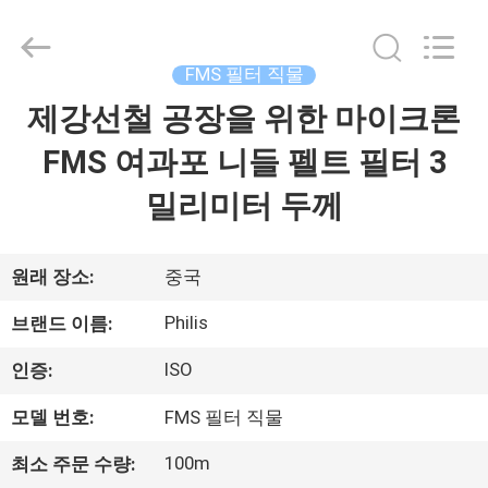
2014
-
2026
Hangzhou
Philis
FMS 필터 직물
Filter
Technology
Co.,
제강선철 공장을 위한 마이크론
집
Ltd..
All
Rights
FMS 여과포 니들 펠트 필터 3
Reserved.
제
밀리미터 두께
품
원래 장소:
중국
회
Philis
브랜드 이름:
사
ISO
인증:
소
모델 번호:
FMS 필터 직물
개
100m
최소 주문 수량: